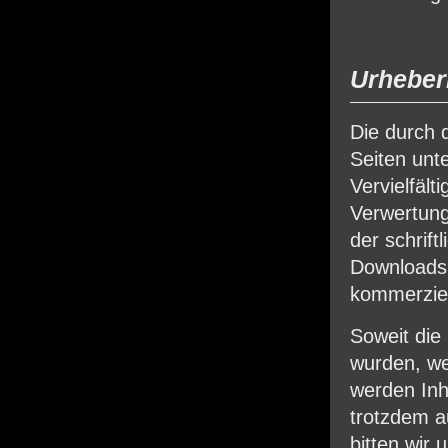
Urheber
Die durch d
Seiten unt
Vervielfält
Verwertung
der schrift
Downloads 
kommerziel
Soweit die 
wurden, we
werden Inha
trotzdem a
bitten wir