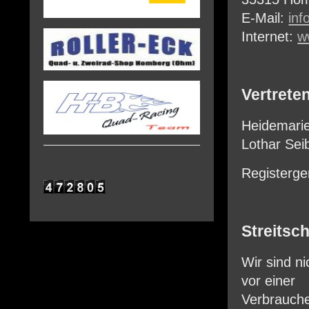
E-Mail:
in
Internet:
w
Vertrete
Heidemarie
Lothar Seib
Registerge
Streitsc
Wir sind ni
vor einer
Verbrauche