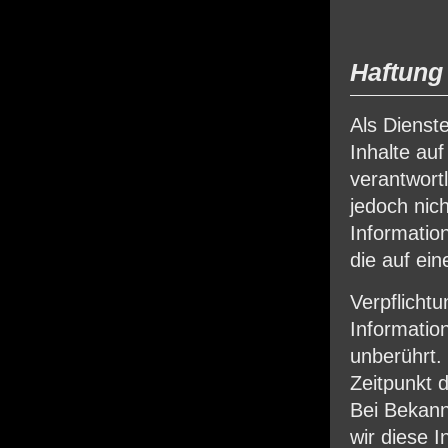
Haftung 
Als Dienst
Inhalte au
verantwort
jedoch nich
Informatio
die auf ein
Verpflicht
Informatio
unberührt.
Zeitpunkt 
Bei Bekan
wir diese 