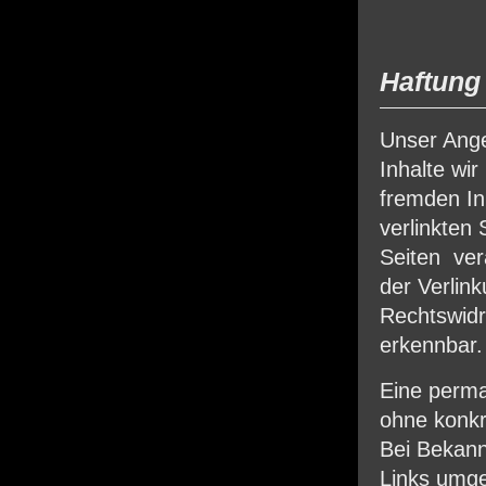
Haftung 
Unser Ange
Inhalte wi
fremden In
verlinkten 
Seiten ver
der Verlin
Rechtswidr
erkennbar.
Eine perman
ohne konkr
Bei Bekann
Links umge